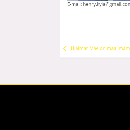
E-mail: henry.kyla@gmail.co
Hjalmar Mäe on maailmame