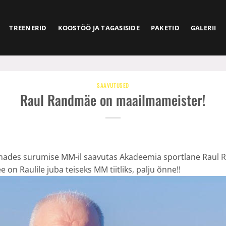
TREENERID
KOOSTÖÖ JA TAGASISIDE
PAKETID
GALERII
SAAVUTUSED
Raul Randmäe on maailmameister!
amades surumise MM-il saavutas Akadeemia sportlane Raul
 on Raulile juba teiseks MM tiitliks, palju õnne!!