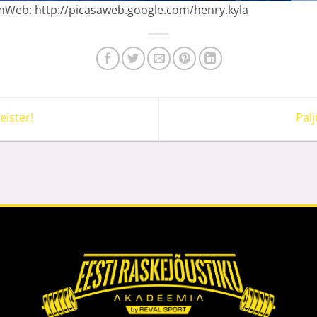
mWeb: http://picasaweb.google.com/henry.kyla
ister!
Pal