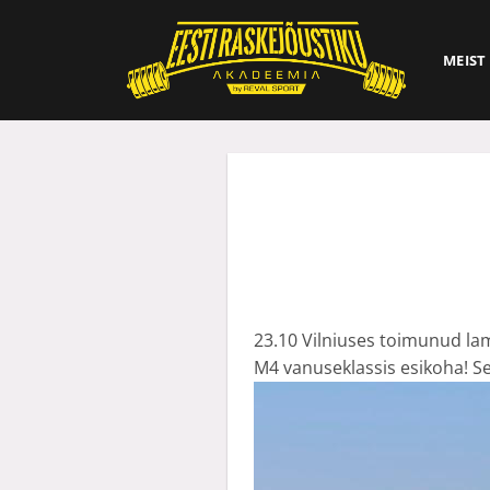
Skip
to
MEIST
content
23.10 Vilniuses toimunud l
M4 vanuseklassis esikoha! See